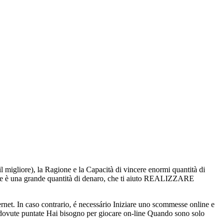
l migliore), la Ragione e la Capacità di vincere enormi quantità di
e è una grande quantità di denaro, che ti aiuto REALIZZARE
ternet. In caso contrario, é necessário Iniziare uno scommesse online e
o dovute puntate Hai bisogno per giocare on-line Quando sono solo