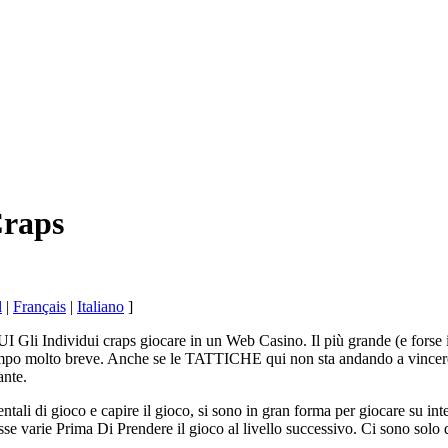
Craps
l
|
Français
|
Italiano
]
I Gli Individui craps giocare in un Web Casino. Il più grande (e forse i
mpo molto breve. Anche se le TATTICHE qui non sta andando a vincer
ante.
tali di gioco e capire il gioco, si sono in gran forma per giocare su in
e varie Prima Di Prendere il gioco al livello successivo. Ci sono sol