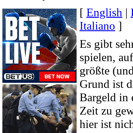
[
English
|
Italiano
]
Es gibt se
spielen, au
größte (und
Grund ist 
Bargeld in
Zeit zu ge
hier ist n