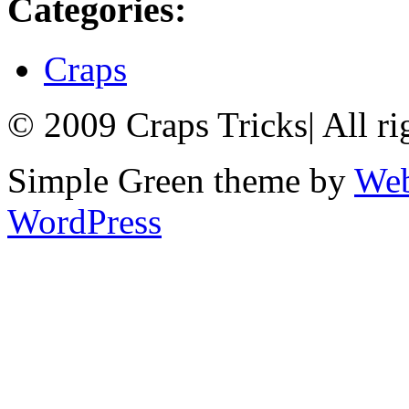
Categories:
Craps
© 2009 Craps Tricks
|
All ri
Simple Green theme by
Web
WordPress