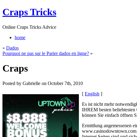
Craps Tricks
Online Craps Tricks Advice
home
«
Dados
Pourquoi ne pas sur le Parier dados en ligne?
»
Craps
Posted by Gabrielle on October 7th, 2010
[
English
]
Es ist nicht mehr notwendig
IHREM besten beliebtesten C
können Sie einfach öffnen S
Ermittlung angemessenen eine
www.casinodowntown.com www
Internet Seiten sind und sic