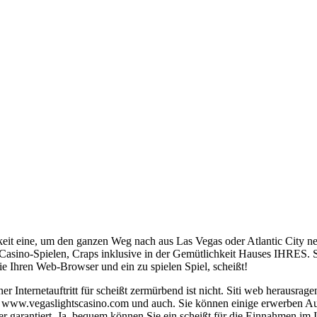
keit eine, um den ganzen Weg nach aus Las Vegas oder Atlantic City ne
asino-Spielen, Craps inklusive in der Gemütlichkeit Hauses IHRES. S
ie Ihren Web-Browser und ein zu spielen Spiel, scheißt!
r Internetauftritt für scheißt zermürbend ist nicht. Siti web herausrag
.vegaslightscasino.com und auch. Sie können einige erwerben Ausser
her garantiert. Ja, bequem können Sie ein scheißt für die Einnahmen im I